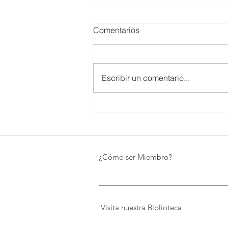
Comentarios
Escribir un comentario...
SMARTCO se suma a la
construcción del EcoMuseo
Biblioteca de FUNDACIÓN
FIDAL, un proyecto que
preserva el patrimonio y
¿Cómo ser Miembro?
democratiza el conocimiento
Visita nuestra Biblioteca