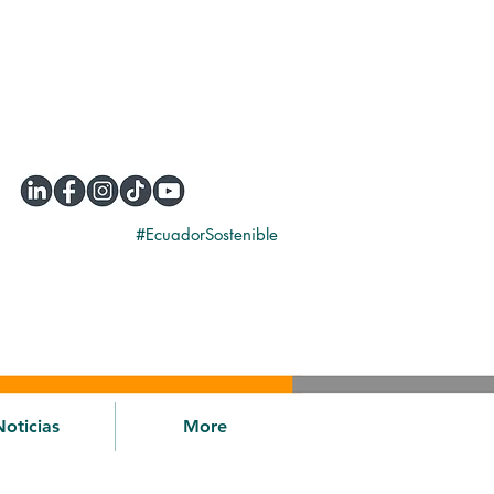
#EcuadorSostenible
Noticias
More