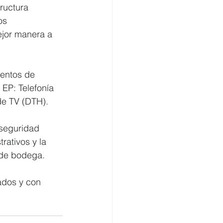
ructura 
os 
ejor manera a 
ientos de 
 EP: Telefonía 
 de TV (DTH).
 seguridad 
ativos y la 
s de bodega.
ados y con 