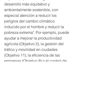
desarrollo más equitativo y 
ambientalmente sostenible, con 
especial atención a reducir los 
peligros del cambio climático 
inducido por el hombre y reducir la 
pobreza extrema". Por ejemplo, puede 
ayudar a mejorar la productividad 
agrícola (Objetivo 2), la gestión del 
tráfico y movilidad en ciudades 
(Objetivo 11), la eficiencia de las 
empresas (Objetivo 9) o el control de 
transmisión de enfermedades 
(Objetivo 3). Los datos pueden ayudar 
también a seguir la evolución de todos 
y cada uno de los objetivos 
planteados, permitiendo analizar su 
cumplimiento y mejorando la toma de 
decisiones, no solo a nivel 