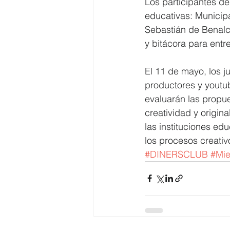
Los participantes de
educativas: Municip
Sebastián de Benalc
y bitácora para entr
El 11 de mayo, los j
productores y youtub
evaluarán las propue
creatividad y origin
las instituciones ed
los procesos creativ
#DINERSCLUB
#Mi