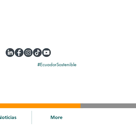
#EcuadorSostenible
Noticias
More