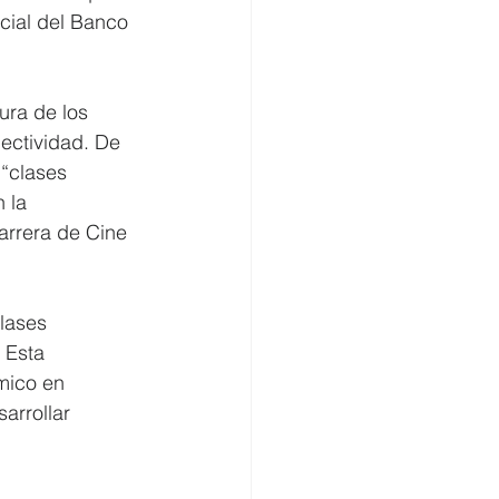
cial del Banco 
ura de los 
lectividad. De 
“clases 
 la 
arrera de Cine 
clases 
 Esta 
mico en 
arrollar 