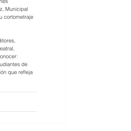
nes 
, Municipal 
u cortometraje 
itores, 
atral, 
conocer: 
tudiantes de 
ón que refleja 