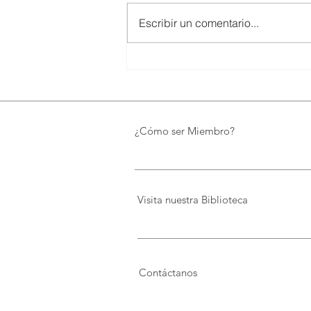
Escribir un comentario...
SMARTCO se suma a la
construcción del EcoMuseo
Biblioteca de FUNDACIÓN
FIDAL, un proyecto que
preserva el patrimonio y
¿Cómo ser Miembro?
democratiza el conocimiento
Visita nuestra Biblioteca
Contáctanos