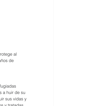
rotege al 
años de 
fugiadas 
 a huir de su 
ir sus vidas y 
s y tratadas 