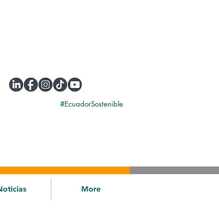
#EcuadorSostenible
Noticias
More