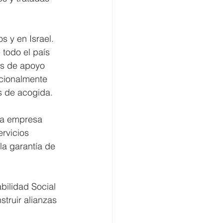
s y en Israel. 
todo el país 
as de apoyo 
icionalmente 
ís de acogida.
la empresa 
rvicios 
la garantía de 
ilidad Social 
truir alianzas 