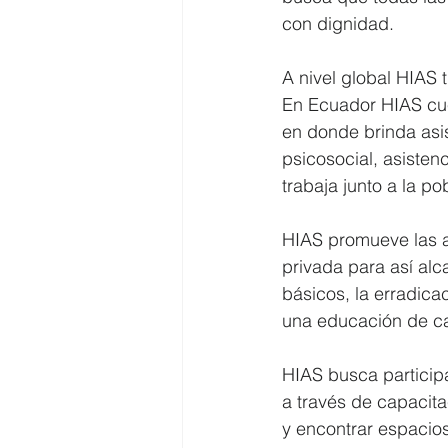
con dignidad.
A nivel global HIAS 
En Ecuador HIAS cue
en donde brinda asi
psicosocial, asisten
trabaja junto a la p
HIAS promueve las al
privada para así alc
básicos, la erradica
una educación de ca
HIAS busca particip
a través de capacita
y encontrar espacios