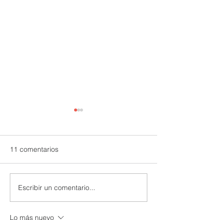
11 comentarios
Escribir un comentario...
UTPL lidera un programa
CACPECO impul
internacional para
agricultura famil
redefinir el futuro de
acciones sosten
Lo más nuevo