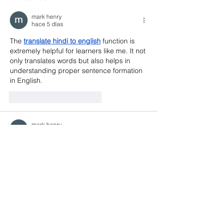
Galápagos
territorio
mark henry
hace 5 días
The 
translate hindi to english
 function is 
extremely helpful for learners like me. It not 
only translates words but also helps in 
understanding proper sentence formation 
in English.
Me gusta
Reaccionar
mark henry
hace 5 días
I find your 
translate english to hindi
 feature 
very useful for daily practice. It not only 
translates sentences but also helps 
improve my overall understanding of both 
languages.
Me gusta
Reaccionar