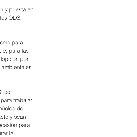
ón y puesta en 
 los ODS, 
ismo para 
le, para las 
dopción por 
s ambientales 
, con 
para trabajar 
núcleo del 
cto y sean 
ocasión para 
ar la 