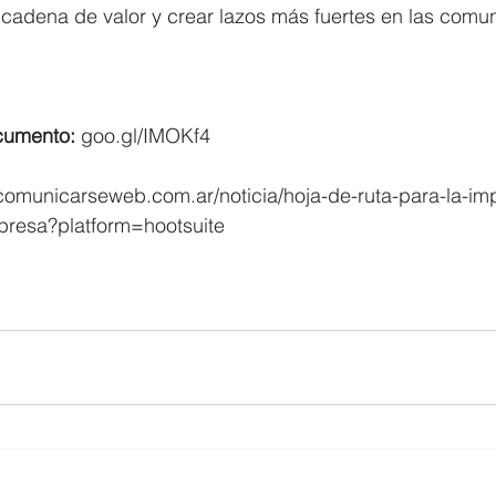
u cadena de valor y crear lazos más fuertes en las com
ocumento:
 goo.gl/IMOKf4
.comunicarseweb.com.ar/noticia/hoja-de-ruta-para-la-im
presa?platform=hootsuite