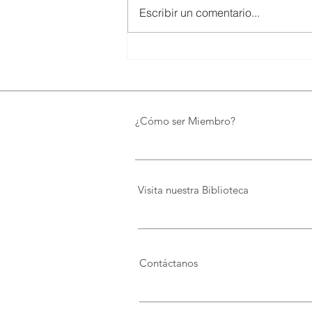
Escribir un comentario...
SMARTCO se suma a la
construcción del EcoMuseo
Biblioteca de FUNDACIÓN
FIDAL, un proyecto que
preserva el patrimonio y
¿Cómo ser Miembro?
democratiza el conocimiento
Visita nuestra Biblioteca
Contáctanos