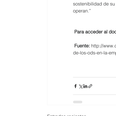
sostenibilidad de s
operan.”
 Para acceder al d
 Fuente:
 http://www
de-los-ods-en-la-em