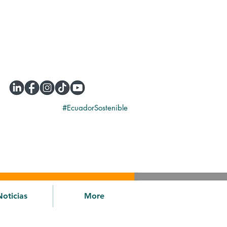
#EcuadorSostenible
Noticias
More