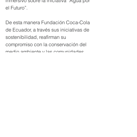
inmersivo sobre la iniciativa “Agua por 
el Futuro”.
De esta manera Fundación Coca-Cola 
de Ecuador, a través sus iniciativas de 
sostenibilidad, reafirman su 
compromiso con la conservación del 
medio ambiente y las comunidades 
donde operan.
#FundaciónCocaCola
#MiembrosCERES
#HabitatIII
Ver todo
Entradas recientes