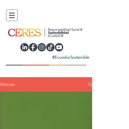
#EcuadorSostenible
Noticias