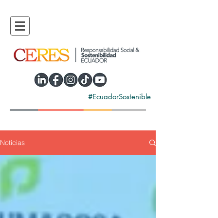
#EcuadorSostenible
Noticias