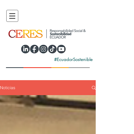
#EcuadorSostenible
Noticias