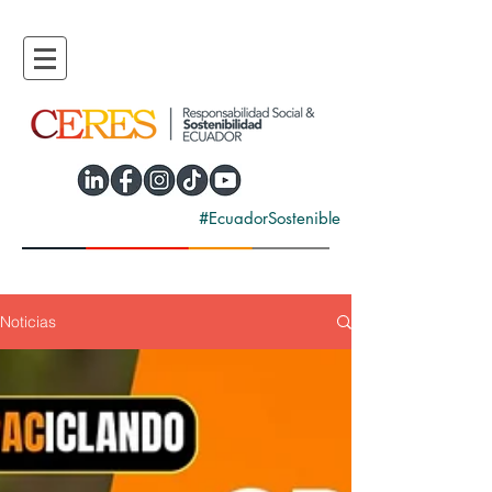
#EcuadorSostenible
Noticias