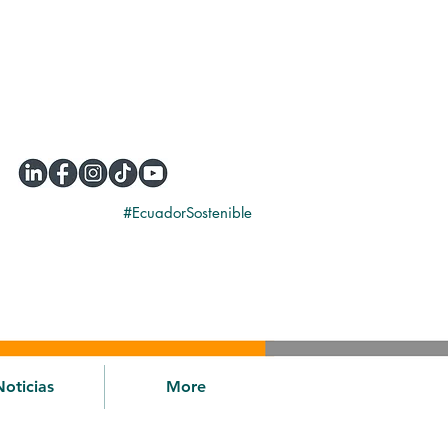
#EcuadorSostenible
Noticias
More