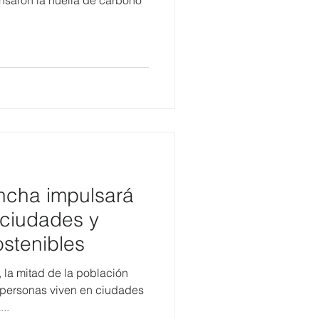
nsaron la huella de carbono
incha impulsará
 ciudades y
stenibles
la mitad de la población
e personas viven en ciudades
..