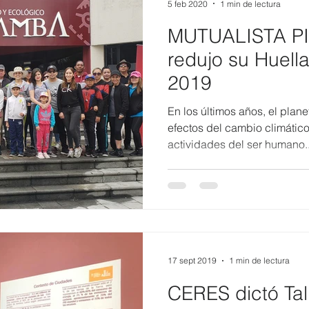
5 feb 2020
1 min de lectura
MUTUALISTA P
redujo su Huell
2019
En los últimos años, el plan
efectos del cambio climátic
actividades del ser humano..
17 sept 2019
1 min de lectura
CERES dictó Tal