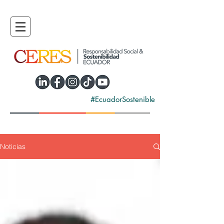
#EcuadorSostenible
Noticias