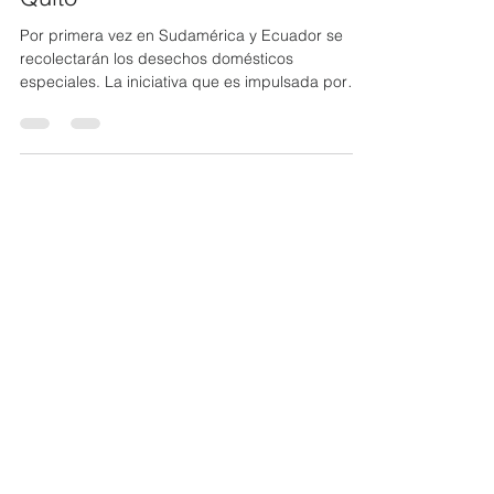
Recolección de desechos
domésticos especiales inicia en
Quito
Por primera vez en Sudamérica y Ecuador se
recolectarán los desechos domésticos
especiales. La iniciativa que es impulsada por
la...