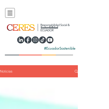
#EcuadorSostenible
Noticias