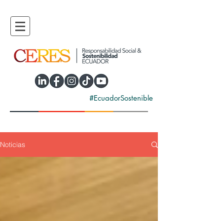
#EcuadorSostenible
Noticias