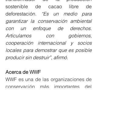
sostenible de cacao libre de 
deforestación.
 “Es un medio para 
garantizar la conservación ambiental 
con un enfoque de derechos. 
Articulamos con gobiernos, 
cooperación internacional y socios 
locales para demostrar que es posible 
producir sin destruir”, afirmó.
Acerca de WWF
WWF es una de las organizaciones de 
conservación más importantes del 
mundo, presente en más de 100 países 
y apoyada por casi cinco millones de 
personas a nivel mundial. Su misión es 
detener la degradación ambiental del 
planeta y construir un futuro en el que 
los seres humanos vivan en armonía 