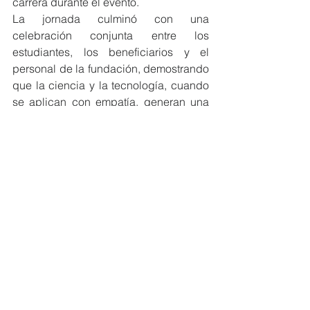
carrera durante el evento.
La jornada culminó con una 
celebración conjunta entre los 
estudiantes, los beneficiarios y el 
personal de la fundación, demostrando 
que la ciencia y la tecnología, cuando 
se aplican con empatía, generan una 
transformación real y profunda en la 
comunidad.
#MiembrosCeres
#Ecuador
#Educación
NOTICIAS MIEMBROS
Ver todo
Entradas recientes