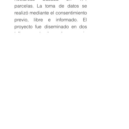
parcelas. La toma de datos se 
realizó mediante el consentimiento 
previo, libre e informado. El 
proyecto fue diseminado en dos 
talleres, contando con la presencia 
de líderes de nacionalidades, 
comunidades, gobierno y 
academia en Puyo y Tena. 
Este proyectó además se enfocó 
en el desarrollo de métodos 
tecnológicos para la estimación de 
carbono usando imágenes de alta 
resolución (Drones) y la aplicación 
de modelos predictivos aplicando 
algoritmos de inteligencia artificial. 
Este método reduce el costo de la 
estimación de reserva de carbono 