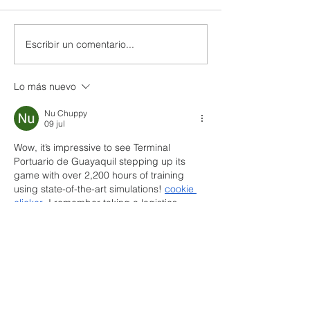
Escribir un comentario...
UTPL lidera un programa
CACPECO impul
internacional para
agricultura famil
redefinir el futuro de
acciones sosten
Lo más nuevo
Galápagos
territorio
Nu Chuppy
09 jul
Wow, it’s impressive to see Terminal 
Portuario de Guayaquil stepping up its 
game with over 2,200 hours of training 
using state-of-the-art simulations! 
cookie 
clicker
 I remember taking a logistics 
training course myself, and the hands-on 
practice was crucial. I’d love to learn more 
about the techniques used in this 
simulation!
Me gusta
Reaccionar