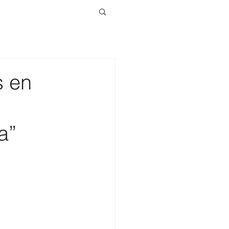
s en
a”