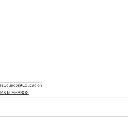
esEcuador
#Educación
IAS MIEMBROS