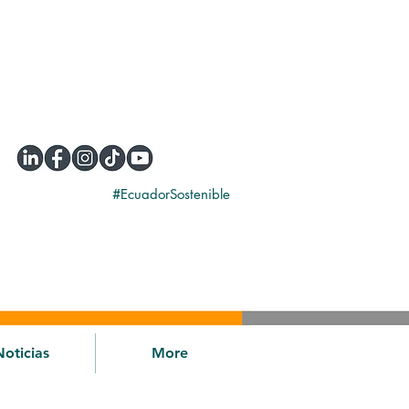
#EcuadorSostenible
Noticias
More