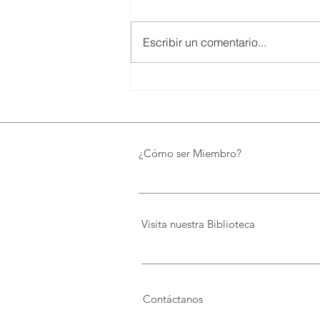
Escribir un comentario...
SMARTCO se suma a la
construcción del EcoMuseo
Biblioteca de FUNDACIÓN
FIDAL, un proyecto que
preserva el patrimonio y
¿Cómo ser Miembro?
democratiza el conocimiento
Visita nuestra Biblioteca
Contáctanos