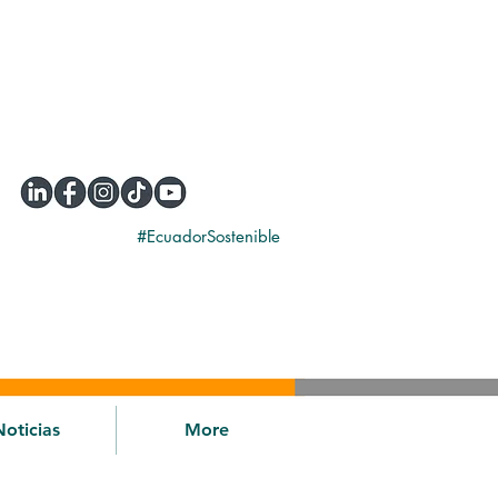
#EcuadorSostenible
Noticias
More