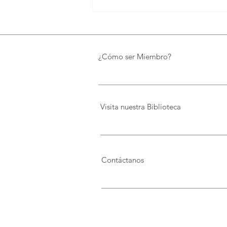
UTPL lidera un programa
internacional para redefinir el
futuro de Galápagos
¿Cómo ser Miembro?
Visita nuestra Biblioteca
Contáctanos