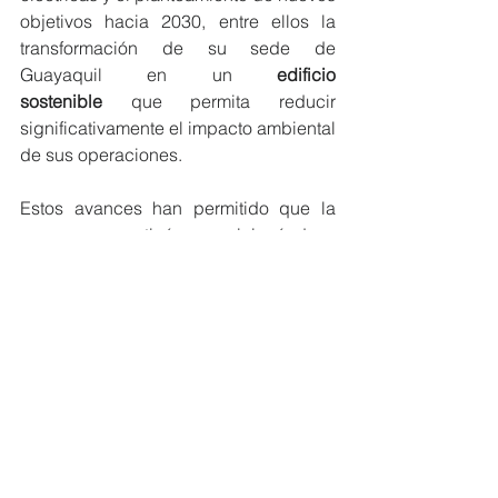
objetivos hacia 2030, entre ellos la 
transformación de su sede de 
Guayaquil en un 
edificio 
sostenible
 que permita reducir 
significativamente el impacto ambiental 
de sus operaciones.
Estos avances han permitido que la 
empresa continúe posicionándose 
como referente en sostenibilidad 
dentro del sector logístico, siendo 
reconocida por segundo año 
consecutivo por MERCO como la 
empresa de servicios logísticos más 
responsable del país y obteniendo 
distinciones como el Sello Empresa 
Inclusiva de ACNUR y reconocimientos 
en el ODS Leaders Summit.