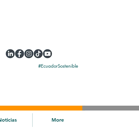
#EcuadorSostenible
Noticias
More