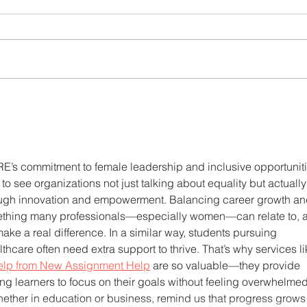
UTPL lidera un programa
CACP
internacional para redefinir el
agric
futuro de Galápagos
acci
territ
RE’s commitment to female leadership and inclusive opportuniti
ng to see organizations not just talking about equality but actually
ough innovation and empowerment. Balancing career growth an
ething many professionals—especially women—can relate to, 
 make a real difference. In a similar way, students pursuing 
hcare often need extra support to thrive. That’s why services li
elp from New Assignment Help
 are so valuable—they provide 
ing learners to focus on their goals without feeling overwhelmed
ther in education or business, remind us that progress grows