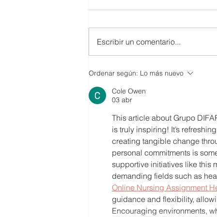
Escribir un comentario...
SMARTCO se suma a la
Ordenar según:
Lo más nuevo
construcción del EcoMuseo
Cole Owen
Biblioteca de FUNDACIÓN
03 abr
FIDAL, un proyecto que
preserva el patrimonio y
This article about Grupo DIFA
democratiza el conocimiento
is truly inspiring! It’s refreshi
creating tangible change thr
personal commitments is som
supportive initiatives like this
demanding fields such as healt
Online Nursing Assignment H
guidance and flexibility, allow
Encouraging environments, whe