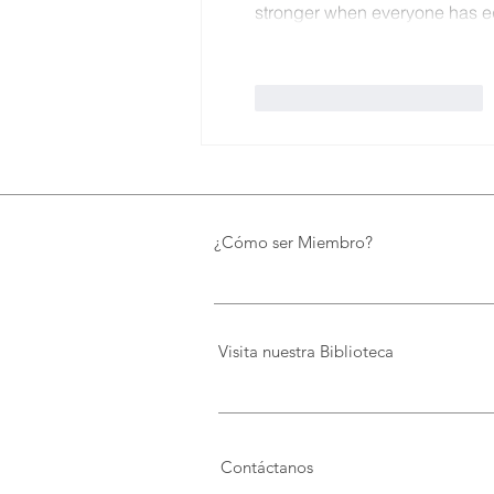
stronger when everyone has 
Me gusta
Reaccionar
¿Cómo ser Miembro?
Visita nuestra Biblioteca
Contáctanos