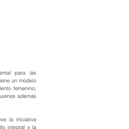
tal para las 
iene un modelo 
ento femenino; 
quienes además 
la iniciativa 
 integral y la 