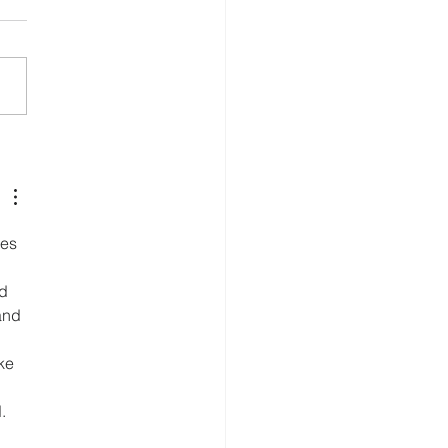
ECO impulsa la
ultura familiar con
ones sostenibles en
orio
es 
 
d 
and 
ke 
. 
 