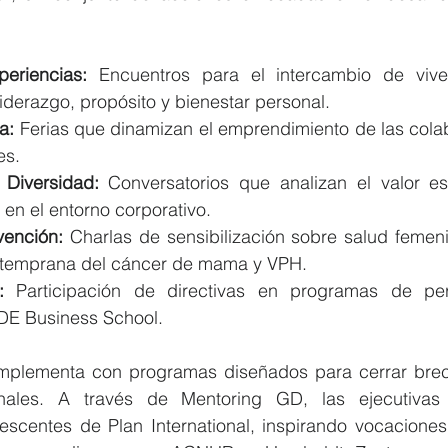
eriencias:
 Encuentros para el intercambio de viven
 liderazgo, propósito y bienestar personal.
a:
 Ferias que dinamizan el emprendimiento de las cola
es.
 Diversidad:
 Conversatorios que analizan el valor est
d en el entorno corporativo.
vención: 
Charlas de sensibilización sobre salud femeni
n temprana del cáncer de mama y VPH.
: 
Participación de directivas en programas de perf
 IDE Business School.
mplementa con programas diseñados para cerrar brec
ionales. A través de Mentoring GD, las ejecutivas
lescentes de Plan International, inspirando vocacione