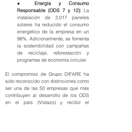
● 
Energía y Consumo 
Responsable (ODS 7 y 12):
 La 
instalación de 2,017 paneles 
solares ha reducido el consumo 
energético de la empresa en un 
98%. Adicionalmente, se fomenta 
la sostenibilidad con campañas 
de reciclaje, reforestación y 
programas de economía circular.
El compromiso de Grupo DIFARE ha 
sido reconocido con distinciones como 
ser una de las 50 empresas que más 
contribuyen al desarrollo de los ODS 
en el país (Vistazo) y recibir el 
certificado de empresa alineada con 
los ODS por su programa Vita Sanus 
(Ekos). Esto reafirma que la 
sostenibilidad es un pilar central en su 