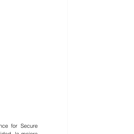
nce for Secure 
dad, la mejora 