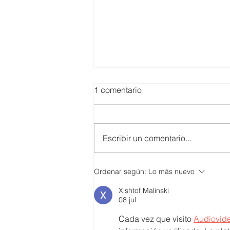
1 comentario
Escribir un comentario...
SMARTCO se suma a la
Ordenar según:
Lo más nuevo
construcción del EcoMuseo
Xishtof Malinski
Biblioteca de FUNDACIÓN
08 jul
FIDAL, un proyecto que
preserva el patrimonio y
Cada vez que visito 
Audiovid
democratiza el conocimiento