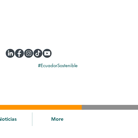
#EcuadorSostenible
Noticias
More