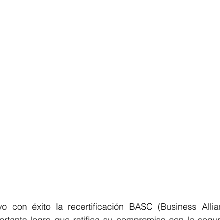
 con éxito la recertificación BASC (Business Allia
tante logro que ratifica su compromiso con la seguri