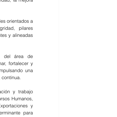
es orientados a 
ridad, pilares 
es y alineadas 
o del área de 
r, fortalecer y 
impulsando una 
a continua.
ión y trabajo 
ursos Humanos, 
xportaciones y 
rminante para 