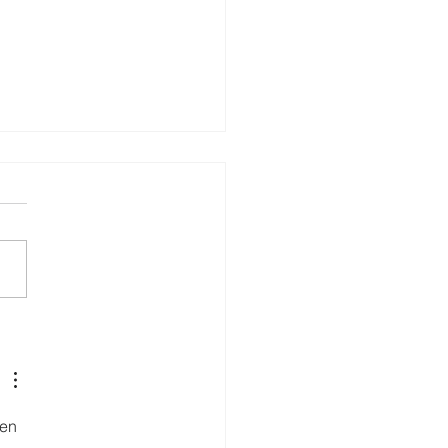
ECO impulsa la
ultura familiar con
ones sostenibles en
orio
en 