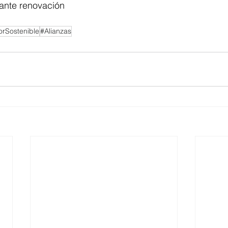
tante renovación
rSostenible
#Alianzas