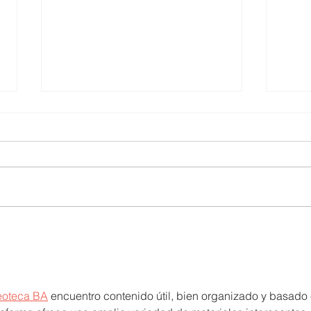
UTPL lidera un programa
CACP
internacional para redefinir el
agric
futuro de Galápagos
acci
territ
eoteca BA
 encuentro contenido útil, bien organizado y basado 