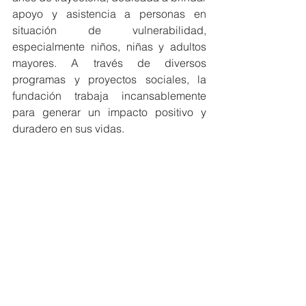
apoyo y asistencia a personas en 
situación de vulnerabilidad, 
especialmente niños, niñas y adultos 
mayores. A través de diversos 
programas y proyectos sociales, la 
fundación trabaja incansablemente 
para generar un impacto positivo y 
duradero en sus vidas.
Contacto de Prensa: 
Andrea Belén 
Cisneros - 0984915069
#MiembrosCeres
#Ecuador
NOTICIAS MIEMBROS