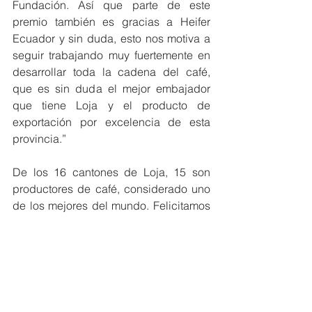
Fundación. Así que parte de este 
premio también es gracias a Heifer 
Ecuador y sin duda, esto nos motiva a 
seguir trabajando muy fuertemente en 
desarrollar toda la cadena del café, 
que es sin duda el mejor embajador 
que tiene Loja y el producto de 
exportación por excelencia de esta 
provincia.”
De los 16 cantones de Loja, 15 son 
productores de café, considerado uno 
de los mejores del mundo. Felicitamos 
a la Prefectura y a todas y todos los 
lojanos, este premio demuestra su 
amor por la tierra, por el trabajo 
campesino y por el café de calidad.
#MiembrosCeres
#Ecuador
#DesarrolloSostenible
#MedioAmbiente
#Reconocimiento
#Loja