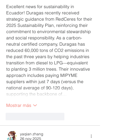
Sostenibilidad 
Excellent news for sustainability in 
Ecuador! Duragas recently received 
strategic guidance from RedCeres for their 
2025 Sustainability Plan, reinforcing their 
commitment to environmental stewardship 
and social responsibility. As a carbon-
neutral certified company, Duragas has 
reduced 60,000 tons of CO2 emissions in 
the past three years by helping industries 
transition from diesel to LPG—equivalent 
to planting 3 million trees. Their innovative 
approach includes paying MIPYME 
suppliers within just 7 days (versus the 
national average of 90-120 days), 
supporting the backbone of…
Mostrar más
Me gusta
Reaccionar
yaqian zhang
26 nov 2025