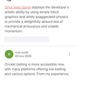
Drive Mad Game
 displays the developer's 
artistic ability by using simple block 
graphics and wildly exaggerated physics 
to provide a delightfully absurd test of 
mechanical endurance and volatile 
momentum.
Me gusta
Reaccionar
nick smith
02 nov 2025
Cricket betting is more accessible now, 
with many platforms offering live betting 
and various options. From my experience, 
I’ve found platforms like 
https://casino-pin-
up.ng/
 offer a great user experience, 
combining sports betting and casino 
games. They provide competitive odds, 
smooth navigation, and mobile access, 
making betting easy on the go. If you enjoy 