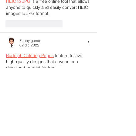
HEIC to JPG
 is a free online tool that allows 
anyone to quickly and easily convert HEIC 
images to JPG format.
Me gusta
Reaccionar
Funny game
02 dic 2025
Rudolph Coloring Pages
 feature festive, 
high-quality designs that anyone can 
download or print for free.
Me gusta
Reaccionar
Funny game
02 dic 2025
Angel Coloring Pages
 are perfect for kids 
and adults who want relaxing, detailed 
images in both PNG and PDF formats.
Me gusta
Reaccionar