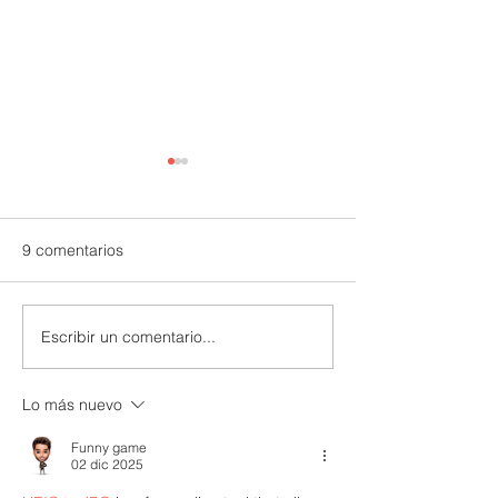
9 comentarios
Escribir un comentario...
CERES presidió la tercera
Directora Regio
reunión del Advisory
y miembros de l
Grupo de Alliance for
Directiva de CE
Lo más nuevo
Integrity en Ecuador
acompañaron a 
en el lanzamient
Funny game
octava Memoria
02 dic 2025
Sostenibilidad 