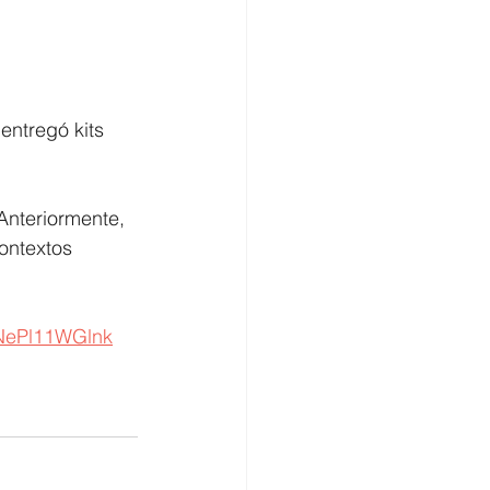
entregó kits 
Anteriormente, 
ontextos 
=NePl11WGlnk