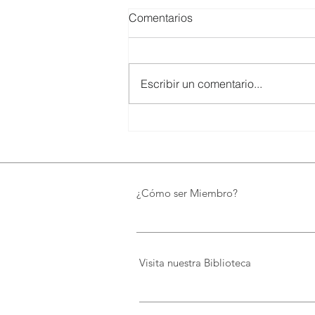
Comentarios
Escribir un comentario...
UTPL lidera un programa
internacional para redefinir el
futuro de Galápagos
¿Cómo ser Miembro?
Visita nuestra Biblioteca