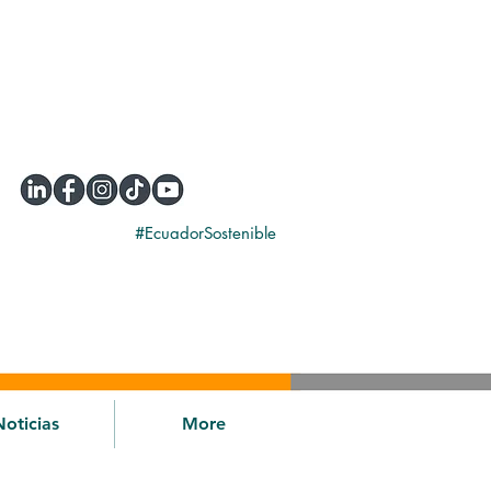
#EcuadorSostenible
Noticias
More