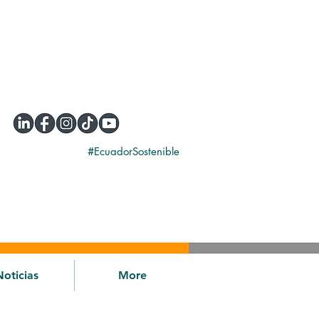
#EcuadorSostenible
Noticias
More