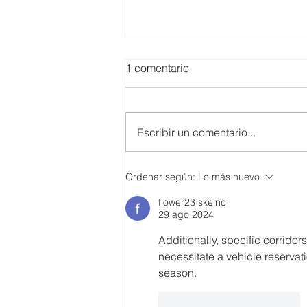
1 comentario
Escribir un comentario...
El Clúster de Inclusión Social
Ordenar según:
Lo más nuevo
de CERES impulsó diálogo
flower23 skeinc
sobre salud mental y finanzas
29 ago 2024
junto a la Cooperativa29 de
Octubre,como parte de las
Additionally, specific corrido
Mesas Intersectoriales que
necessitate a vehicle reservati
desarrolla con la
season.
Vicepresidencia
Me gusta
Reaccionar