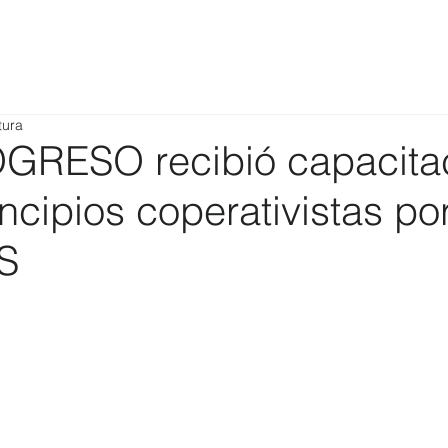
tura
RESO recibió capacitac
ncipios coperativistas po
S