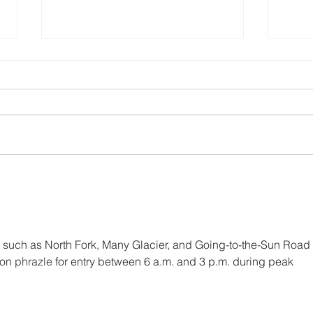
CERES presidió la tercera
Dire
reunión del Advisory Grupo
miem
de Alliance for Integrity en
Dire
Ecuador
acom
lanz
rs such as North Fork, Many Glacier, and Going-to-the-Sun Road 
Memo
on 
phrazle
 for entry between 6 a.m. and 3 p.m. during peak 
2024