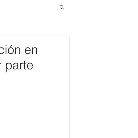
ión en
r parte