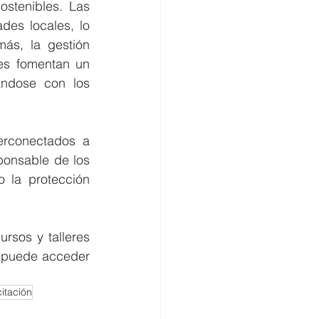
ostenibles. Las 
es locales, lo 
ás, la gestión 
es fomentan un 
ándose con los 
erconectados a 
onsable de los 
 la protección 
sos y talleres 
 puede acceder 
itación