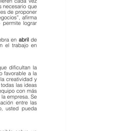
ieren cada vez 
s necesario que 
res de proponer 
ocios”, afirma 
permite lograr 
ebra en 
abril
 de 
 el trabajo en 
 dificultan la 
favorable a la 
la creatividad y 
 todas las ideas 
equipo con más 
 la empresa. Se 
ción entre las 
o, usted pueda 