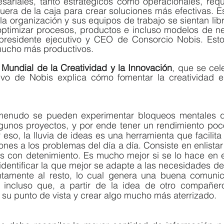
sariales, tanto estratégicos como operacionales, requ
uera de la caja para crear soluciones más efectivas. E
a organización y sus equipos de trabajo se sientan lib
ptimizar procesos, productos e incluso modelos de neg
presidente ejecutivo y CEO de Consorcio Nobis. Esto 
mucho más productivos.
 Mundial de la Creatividad y la Innovación
, que se cel
ivo de Nobis explica cómo fomentar la creatividad en
enudo se pueden experimentar bloqueos mentales que
gunos proyectos, y por ende tener un rendimiento poco 
 eso, la lluvia de ideas es una herramienta que facilita 
ones a los problemas del día a día. Consiste en enlistar
las con detenimiento. Es mucho mejor si se lo hace en 
dentificar la que mejor se adapte a las necesidades de
tamente al resto, lo cual genera una buena comunica
 incluso que, a partir de la idea de otro compañer
su punto de vista y crear algo mucho más aterrizado.