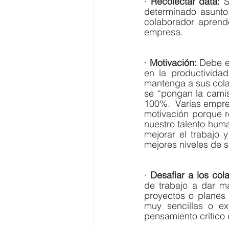
· 
Recolectar data: 
S
determinado asunto,
colaborador aprende
empresa.
· 
Motivación:
 Debe e
en la productividad
mantenga a sus cola
se “pongan la camis
100%.  Varias empres
motivación porque r
nuestro talento hum
mejorar el trabajo 
mejores niveles de s
· 
Desafiar a los col
de trabajo a dar m
proyectos o planes 
muy sencillas o ex
pensamiento crítico 