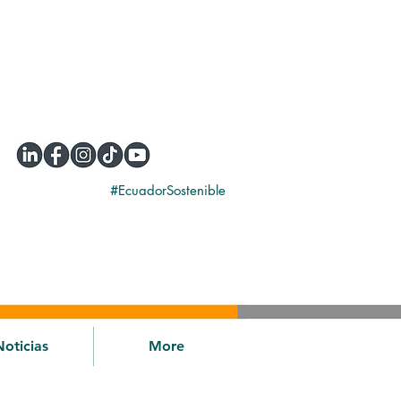
#EcuadorSostenible
Noticias
More