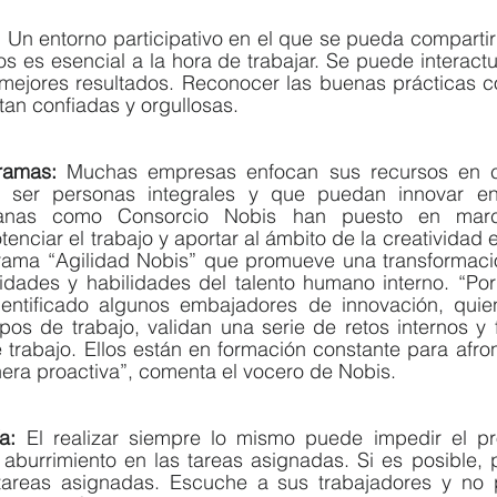
 
Un entorno participativo en el que se pueda compartir 
 es esencial a la hora de trabajar. Se puede interactua
mejores resultados. Reconocer las buenas prácticas co
tan confiadas y orgullosas.
ramas:
 Muchas empresas enfocan sus recursos en ca
 ser personas integrales y que puedan innovar en 
ianas como Consorcio Nobis han puesto en marc
enciar el trabajo y aportar al ámbito de la creatividad e
rama “Agilidad Nobis” que promueve una transformación
idades y habilidades del talento humano interno. “Por
ntificado algunos embajadores de innovación, quien
ipos de trabajo, validan una serie de retos internos y
de trabajo. Ellos están en formación constante para afron
era proactiva”, comenta el vocero de Nobis.
a:
 El realizar siempre lo mismo puede impedir el pro
 aburrimiento en las tareas asignadas. Si es posible, 
 tareas asignadas. Escuche a sus trabajadores y no 