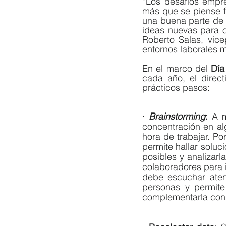
“Los desafíos empre
más que se piense f
una buena parte de l
ideas nuevas para o
Roberto Salas, vice
entornos laborales 
En el marco del 
Día
cada año, el direct
prácticos pasos:
· 
Brainstorming
:
 A m
concentración en al
hora de trabajar. Por
permite hallar soluci
posibles y analizar
colaboradores para i
debe escuchar aten
personas y permite
complementarla con 