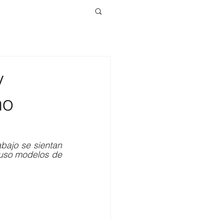
y
no
ajo se sientan 
uso modelos de 