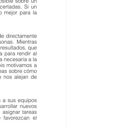
sible sobre un 
ertadas. Si un 
 mejor para la 
de directamente 
onas. Mientras 
esultados, que 
para rendir al 
 necesaria a la 
is motivamos a 
eas sobre cómo 
 nos alejan de 
n a sus equipos 
rrollar nuevos 
asignar tareas 
favorezcan el 