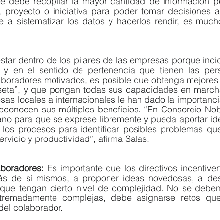
e debe recopilar la mayor cantidad de información po
 proyecto o iniciativa para poder tomar decisiones ac
 a sistematizar los datos y hacerlos rendir, es mucho
star dentro de los pilares de las empresas porque inci
 y en el sentido de pertenencia que tienen las pers
boradores motivados, es posible que obtenga mejores r
eta”, y que pongan todas sus capacidades en marcha 
as locales a internacionales le han dado la importancia
econocen sus múltiples beneficios. “En Consorcio Nob
ano para que se exprese libremente y pueda aportar id
y los procesos para identificar posibles problemas que
ervicio y productividad”, afirma Salas.
aboradores: 
Es importante que los directivos incentive
ás de sí mismos, a proponer ideas novedosas, a desa
que tengan cierto nivel de complejidad. No se deben 
tremadamente complejas, debe asignarse retos que 
del colaborador.