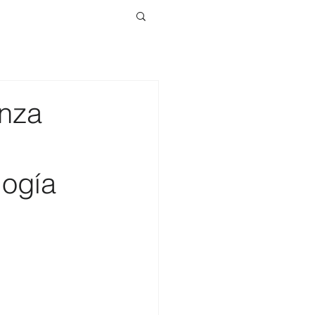
anza
logía