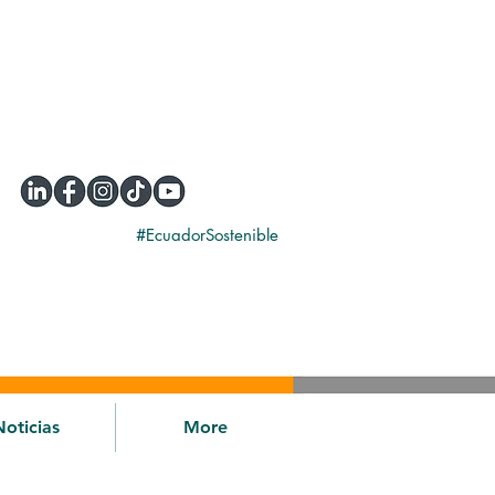
#EcuadorSostenible
Noticias
More