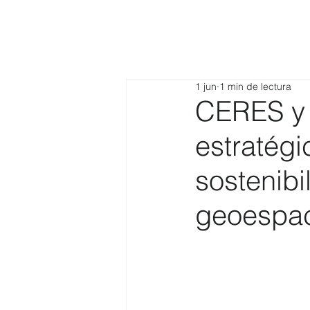
1 jun
1 min de lectura
CERES y 
estratégi
sostenibi
geoespac