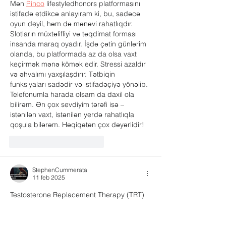
Mən 
Pinco
 lifestyledhonors platformasını 
istifadə etdikcə anlayıram ki, bu, sadəcə 
oyun deyil, həm də mənəvi rahatlıqdır. 
Slotların müxtəlifliyi və təqdimat forması 
insanda maraq oyadır. İşdə çətin günlərim 
olanda, bu platformada az da olsa vaxt 
keçirmək mənə kömək edir. Stressi azaldır 
və əhvalımı yaxşılaşdırır. Tətbiqin 
funksiyaları sadədir və istifadəçiyə yönəlib. 
Telefonumla harada olsam da daxil ola 
bilirəm. Ən çox sevdiyim tərəfi isə – 
istənilən vaxt, istənilən yerdə rahatlıqla 
qoşula bilərəm. Həqiqətən çox dəyərlidir!
Me gusta
Reaccionar
StephenCummerata
11 feb 2025
Testosterone Replacement Therapy (TRT) 
is a popular treatment for men 
experiencing the effects of low 
testosterone, such as fatigue, low libido, 