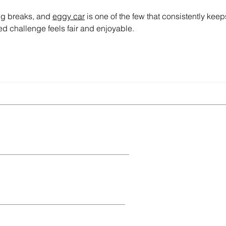
territ
ng breaks, and 
eggy car
 is one of the few that consistently keep
d challenge feels fair and enjoyable.