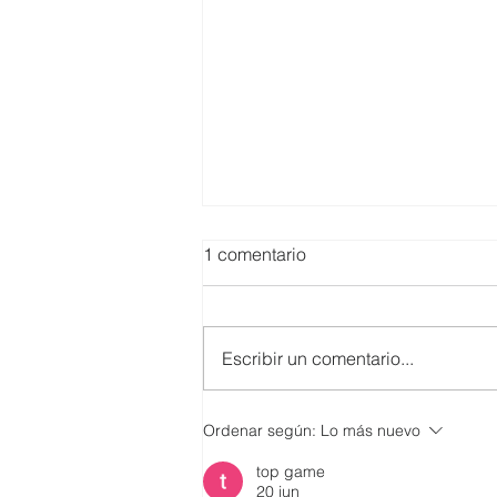
1 comentario
Escribir un comentario...
SMARTCO se suma a la
Ordenar según:
Lo más nuevo
construcción del EcoMuseo
top game
Biblioteca de FUNDACIÓN
20 jun