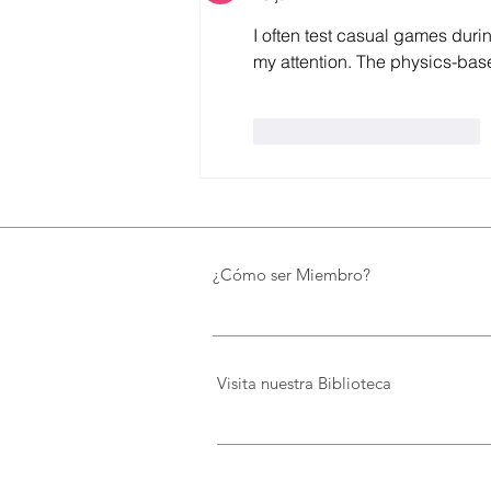
FIDAL, un proyecto que
preserva el patrimonio y
I often test casual games duri
democratiza el conocimiento
my attention. The physics-base
Me gusta
Reaccionar
¿Cómo ser Miembro?
Visita nuestra Biblioteca