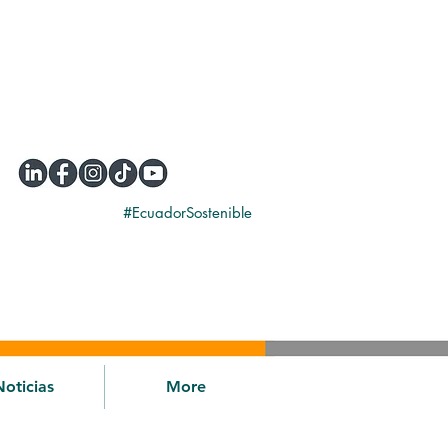
#EcuadorSostenible
Noticias
More