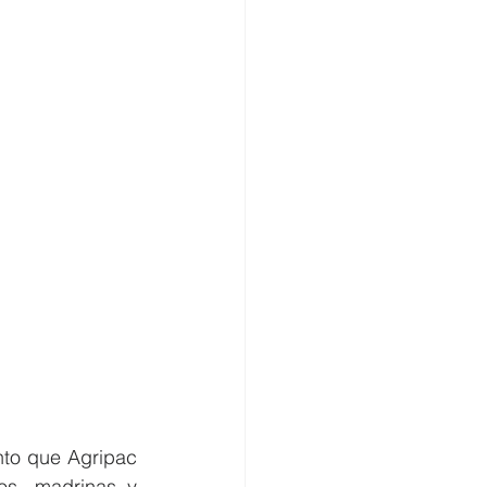
to que Agripac 
os, madrinas y 