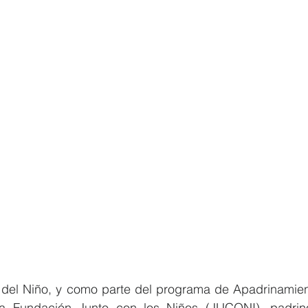
 del Niño, y como parte del programa de Apadrinamien
 la Fundación Junto con los Niños (JUCONI), padrin