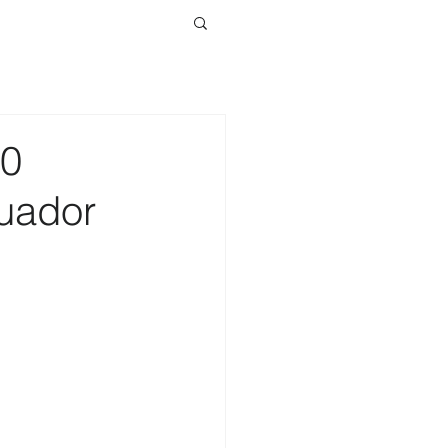
00
cuador