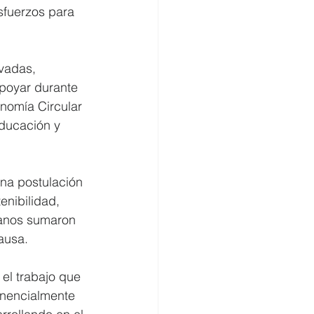
sfuerzos para 
vadas, 
poyar durante 
nomía Circular 
ducación y 
una postulación 
enibilidad, 
danos sumaron 
ausa.
el trabajo que 
onencialmente 