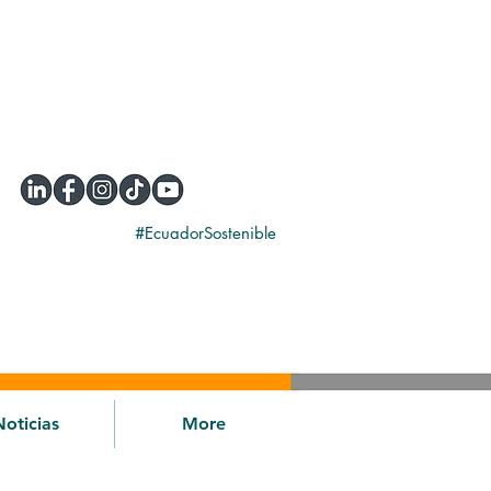
#EcuadorSostenible
Noticias
More