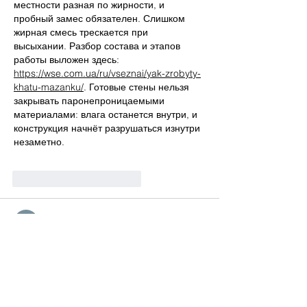
местности разная по жирности, и 
пробный замес обязателен. Слишком 
жирная смесь трескается при 
высыхании. Разбор состава и этапов 
работы выложен здесь: 
https://wse.com.ua/ru/vseznai/yak-zrobyty-
khatu-mazanku/
. Готовые стены нельзя 
закрывать паронепроницаемыми 
материалами: влага останется внутри, и 
конструкция начнёт разрушаться изнутри 
незаметно.
Me gusta
Reaccionar
Helen Trouten
hace 3 días
Місце, де видно воду, майже ніколи не 
збігається з місцем протікання: рідина 
стікає по корпусу вниз і виходить 
спереду. Через це самостійний пошук 
причини зазвичай іде хибним шляхом. 