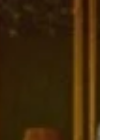
Universidad de Stanford, el 78% de las
organizaciones en el mundo ya utiliza IA, frente al
55% registrado un año antes, consolidándola
como una tecnología cl