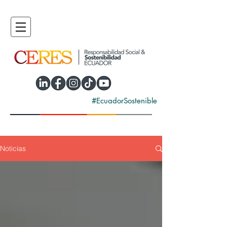
#EcuadorSostenible
Noticias