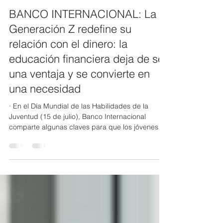
20 jul
4 min de lectura
BANCO INTERNACIONAL: La
Generación Z redefine su
relación con el dinero: la
educación financiera deja de ser
una ventaja y se convierte en
una necesidad
· En el Día Mundial de las Habilidades de la
Juventud (15 de julio), Banco Internacional
comparte algunas claves para que los jóvenes
construyan hábitos saludables desde el inicio de
su vida económica. Para la Generación Z,
gestionar sus recursos va mucho más allá de
ahorrar. También implica decidir cómo usar