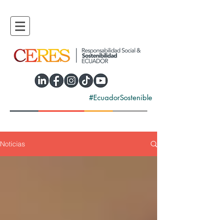
#EcuadorSostenible
Noticias