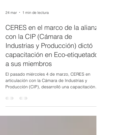
24 mar
1 min de lectura
CERES en el marco de la alianza
con la CIP (Cámara de
Industrias y Producción) dictó
capacitación en Eco-etiquetado
a sus miembros
El pasado miércoles 4 de marzo, CERES en
articulación con la Cámara de Industrias y
Producción (CIP), desarrolló una capacitación
especializada sobre eco-etiquetado , orientada a
mejorar la forma en que las empresas comunican
sus productos y servicios sostenibles. El espacio
fue facilitado por Andrés Sarzosa, Especialista en
Sostenibilidad de CERES, quien abordó los