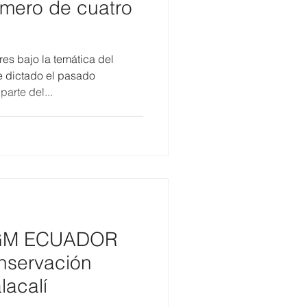
imero de cuatro
es bajo la temática del
e dictado el pasado
arte del...
e GM ECUADOR
onservación
lacalí