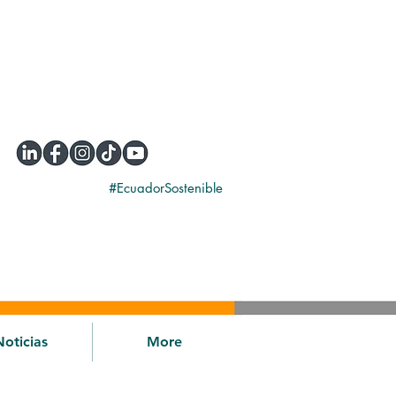
#EcuadorSostenible
Noticias
More